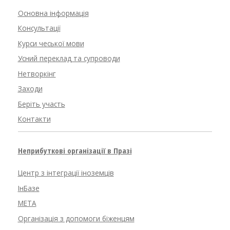
Основна інформація
Консультації
Курси чеської мови
Усний переклад та супроводи
Нетворкінг
Заходи
Беріть участь
Контакти
Неприбуткові організації в Празі
Центр з інтеграції іноземців
ІнБазе
META
Організація з допомоги біженцям