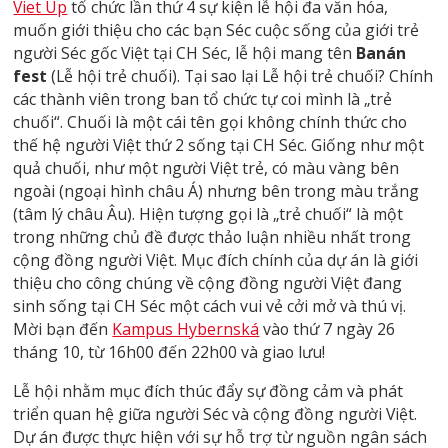
Viet Up
tổ chức lần thứ 4 sự kiện lễ hội đa văn hóa,
muốn giới thiệu cho các bạn Séc cuộc sống của giới trẻ
người Séc gốc Việt tại CH Séc, lễ hội mang tên
Banán
fest
(Lễ hội trẻ chuối). Tại sao lại Lễ hội trẻ chuối? Chính
các thành viên trong ban tổ chức tự coi mình là „trẻ
chuối“. Chuối là một cái tên gọi không chính thức cho
thế hệ người Việt thứ 2 sống tại CH Séc. Giống như một
quả chuối, như một người Việt trẻ, có màu vàng bên
ngoài (ngoại hình châu Á) nhưng bên trong màu trắng
(tâm lý châu Âu). Hiện tượng gọi là „trẻ chuối“ là một
trong những chủ đề được thảo luận nhiều nhất trong
cộng đồng người Việt. Mục đích chính của dự án là giới
thiệu cho công chúng về cộng đồng người Việt đang
sinh sống tại CH Séc một cách vui vẻ cởi mở và thú vị.
Mời bạn đến
Kampus Hybernská
vào thứ 7 ngày 26
tháng 10, từ 16h00 đến 22h00 và giao lưu!
Lễ hội nhằm mục đích thúc đẩy sự đồng cảm và phát
triển quan hệ giữa người Séc và cộng đồng người Việt.
Dự án được thực hiện với sự hỗ trợ từ nguồn ngân sách