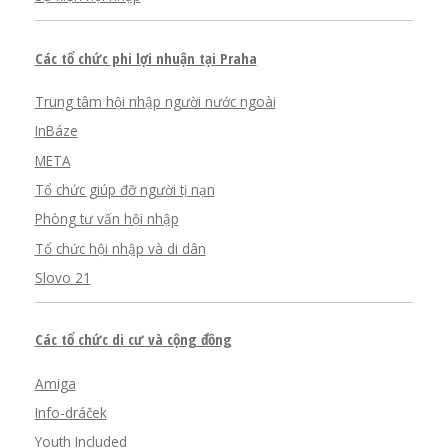
Các tổ chức phi lợi nhuận tại Praha
Trung tâm hội nhập người nước ngoài
InBáze
META
Tổ chức giúp đỡ người tị nạn
Phòng tư vấn hội nhập
Tổ chức hội nhập và di dân
Slovo 21
Các tổ chức di cư và cộng đồng
Amiga
Info-dráček
Youth Included