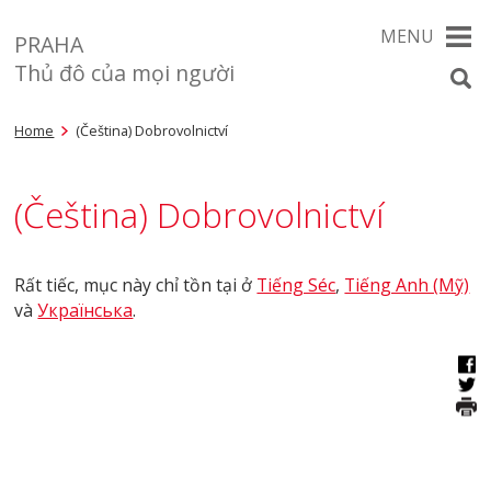
MENU
PRAHA
Thủ đô của mọi người
Home
(Čeština) Dobrovolnictví
(Čeština) Dobrovolnictví
Rất tiếc, mục này chỉ tồn tại ở
Tiếng Séc
,
Tiếng Anh (Mỹ)
và
Українська
.