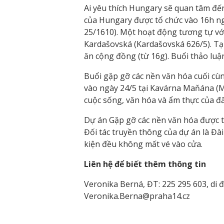
Ai yêu thích Hungary sẽ quan tâm đến 
của Hungary được tổ chức vào 16h n
25/1610). Một hoạt động tương tự với
Kardašovská (Kardašovská 626/5). Tại
ăn cộng đồng (từ 16g). Buổi thảo luận
Buổi gặp gỡ các nền văn hóa cuối cùn
vào ngày 24/5 tại Kavárna Maňána (M
cuộc sống, văn hóa và ẩm thực của đấ
Dự án Gặp gỡ các nền văn hóa được tổ
Đối tác truyền thông của dự án là Đà
kiện đều không mất vé vào cửa.
Liên hệ để biết thêm thông tin
Veronika Berná, ĐT: 225 295 603, di đ
Veronika.Berna@praha14.cz