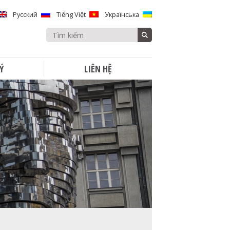
Русский
Tiếng Việt
Українська
Search
for:
Ý
LIÊN HỆ