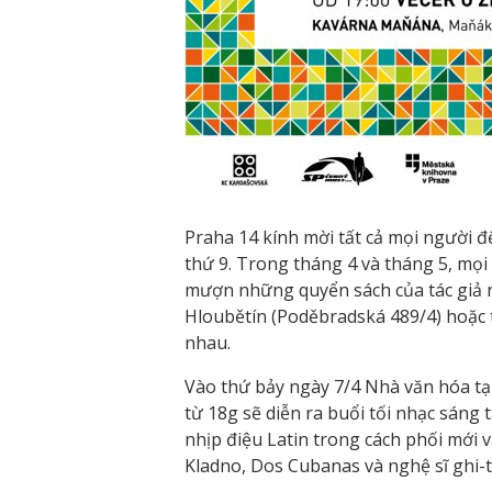
Praha 14 kính mời tất cả mọi người đ
thứ 9. Trong tháng 4 và tháng 5, mọi 
mượn những quyển sách của tác giả n
Hloubětín (Poděbradská 489/4) hoặc th
nhau.
Vào thứ bảy ngày 7/4 Nhà văn hóa tại
từ 18g sẽ diễn ra buổi tối nhạc sáng
nhịp điệu Latin trong cách phối mới
Kladno, Dos Cubanas và nghệ sĩ ghi-ta