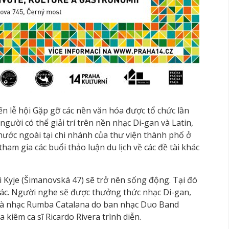
ến lễ hội Gặp gỡ các nền văn hóa được tổ chức lần
người có thể giải trí trên nền nhạc Di-gan và Latin,
ước ngoài tại chi nhánh của thư viện thành phố ở
am gia các buổi thảo luận du lịch về các đề tài khác
 Kyje (Šimanovská 47) sẽ trở nên sống động. Tại đó
 tác. Người nghe sẽ được thưởng thức nhạc Di-gan,
 và nhạc Rumba Catalana do ban nhạc Duo Band
 kiêm ca sĩ Ricardo Rivera trình diễn.