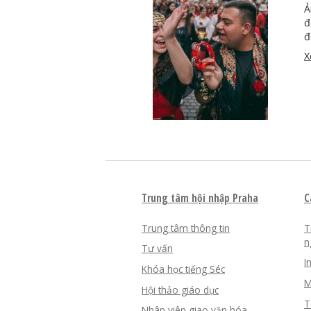
Ả
đ
đ
X
Trung tâm hội nhập Praha
C
Trung tâm thông tin
T
n
Tư vấn
I
Khóa học tiếng Séc
M
Hội thảo giáo dục
T
Nhân viên giao văn hóa