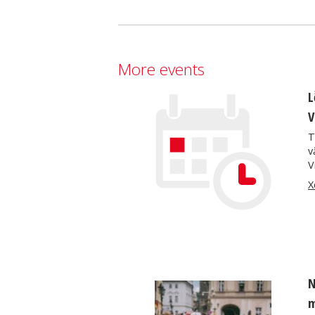
More events
L
V
T
v
V
X
N
m