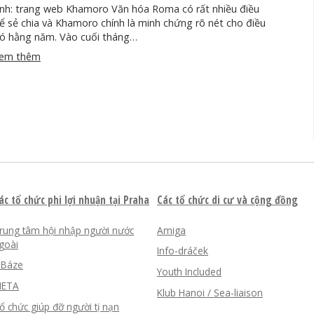
nh: trang web Khamoro Văn hóa Roma có rất nhiều điều
ể sẻ chia và Khamoro chính là minh chứng rõ nét cho điều
ó hằng năm. Vào cuối tháng…
em thêm
ác tổ chức phi lợi nhuận tại Praha
Các tổ chức di cư và cộng đồng
rung tâm hội nhập người nước
Amiga
goài
Info-dráček
nBáze
Youth Included
ETA
Klub Hanoi / Sea-liaison
ổ chức giúp đỡ người tị nạn