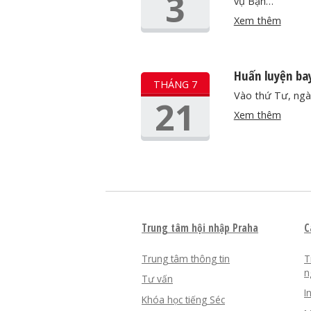
3
vụ Bạn…
Xem thêm
Huấn luyện bay
THÁNG 7
Vào thứ Tư, ngày
21
Xem thêm
Trung tâm hội nhập Praha
C
Trung tâm thông tin
T
n
Tư vấn
I
Khóa học tiếng Séc