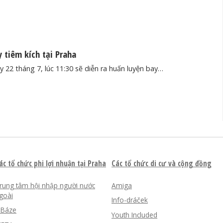
 tiêm kích tại Praha
 22 tháng 7, lúc 11:30 sẽ diễn ra huấn luyện bay…
ác tổ chức phi lợi nhuận tại Praha
Các tổ chức di cư và cộng đồng
rung tâm hội nhập người nước
Amiga
goài
Info-dráček
nBáze
Youth Included