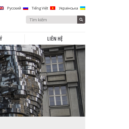
Русский
Tiếng Việt
Українська
Search
for:
Ý
LIÊN HỆ