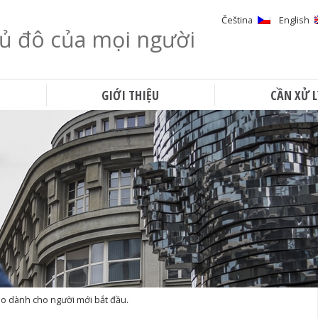
Čeština
English
ủ đô của mọi người
Tìm kiếm
GIỚI THIỆU
CẦN XỬ L
eo dành cho người mới bắt đầu.