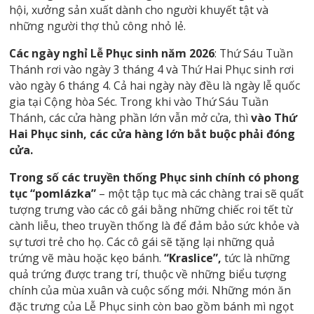
hội, xưởng sản xuất dành cho người khuyết tật và
những người thợ thủ công nhỏ lẻ.
Các ngày nghỉ Lễ Phục sinh năm 2026
: Thứ Sáu Tuần
Thánh rơi vào ngày 3 tháng 4 và Thứ Hai Phục sinh rơi
vào ngày 6 tháng 4. Cả hai ngày này đều là ngày lễ quốc
gia tại Cộng hòa Séc. Trong khi vào Thứ Sáu Tuần
Thánh, các cửa hàng phần lớn vẫn mở cửa, thì
vào Thứ
Hai Phục sinh, các cửa hàng lớn bắt buộc phải đóng
cửa.
Trong số các truyền thống Phục sinh chính có phong
tục “pomlázka”
– một tập tục mà các chàng trai sẽ quất
tượng trưng vào các cô gái bằng những chiếc roi tết từ
cành liễu, theo truyền thống là để đảm bảo sức khỏe và
sự tươi trẻ cho họ. Các cô gái sẽ tặng lại những quả
trứng vẽ màu hoặc kẹo bánh.
“Kraslice”,
tức là những
quả trứng được trang trí, thuộc về những biểu tượng
chính của mùa xuân và cuộc sống mới. Những món ăn
đặc trưng của Lễ Phục sinh còn bao gồm bánh mì ngọt