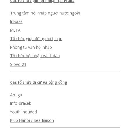
Các tổ chức phi lợi nhuận tại Praha
Trung tâm hội nhập người nước ngoài
InBáze
META
Tổ chức giúp đỡ người tị nạn
Phòng tư vấn hội nhập
Tổ chức hội nhập và di dân
Slovo 21
Các tổ chức di cư và cộng đồng
Amiga
Info-dráček
Youth Included
Klub Hanoi / Sea-liaison