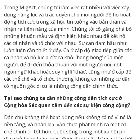
Trong MigAct, chúng tôi làm việc rất nhiều với việc xây
dựng năng lực và trao quyền cho mọi người để họ hoạt
động tích cực trong xã hội, tin tưởng vào bản thân và
nhận ra tiềm năng của mình. Chúng tôi cố gắng phá bỏ
những khuôn mẫu và định kiến ​​khác nhau để kết nối
các cá nhân và tổ chức với nhau. Sự can đảm hầu như
luôn luôn cần thiết ở đây. Cả ở cấp độ giao tiếp giữa các
cá nhân và nỗ lực bước ra khỏi ‘bong bóng’ của một
người, để đi đến thỏa thuận với một người nói một
ngôn ngữ khác hoặc suy nghĩ ‘khác’, cũng như ở cấp độ
các thể chế và tổ chức, thường không coi những cư dân
có nguồn gốc di cư là những công dân chính thức.
Tại sao chúng ta cần những công dân tích cực ở
Cộng hòa Séc quan tâm đến các sự kiện công cộng?
Dân chủ không thể hoạt động nếu không có nó vì nó là
nền tảng, và nhân loại vẫn chưa phát minh ra một cơ
chế chính trị tốt hơn. Cuộc sống trong một xã hội phi
dân chủ hoàn toàn khác, được đánh dấu bằng sự áp bức,