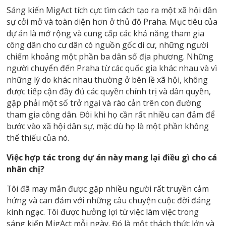
Sáng kiến ​​MigAct tích cực tìm cách tạo ra một xã hội dân
sự cởi mở và toàn diện hơn ở thủ đô Praha. Mục tiêu của
dự án là mở rộng và cung cấp các khả năng tham gia
công dân cho cư dân có nguồn gốc di cư, những người
chiếm khoảng một phần ba dân số địa phương. Những
người chuyển đến Praha từ các quốc gia khác nhau và vì
những lý do khác nhau thường ở bên lề xã hội, không
được tiếp cận đầy đủ các quyền chính trị và dân quyền,
gặp phải một số trở ngại và rào cản trên con đường
tham gia công dân. Đôi khi họ cần rất nhiều can đảm để
bước vào xã hội dân sự, mặc dù họ là một phần không
thể thiếu của nó.
Việc hợp tác trong dự án này mang lại điều gì cho cá
nhân chị?
Tôi đã may mắn được gặp nhiều người rất truyền cảm
hứng và can đảm với những câu chuyện cuộc đời đáng
kinh ngạc. Tôi được hưởng lợi từ việc làm việc trong
sáng kiến ​​MigAct mỗi ngày. Đó là một thách thức lớn và