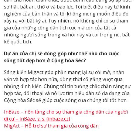
sợ hãi, bất an, thờ ơ và bạo lực. Tôi biết điều này từ kinh
nghiệm của bản thân và tôi không mong muốn điều đó
xảy ra với bất kỳ ai. Tuy nhiên, nó không chỉ có sự tham
gia của những công dân tích cực mà còn của tất cả
những người sống trong xã hội này và coi trọng nó, bất
kể quốc tịch.
Dự án của chị sẽ đóng góp như thế nào cho cuộc
sống tốt đẹp hơn ở Cộng hòa Séc?
Sáng kiến ​​MigAct góp phần mang lại sự cởi mở, nhân
văn và hợp tác hơn nữa, đồng thời cố gắng vượt qua
những định kiến. Chúng tôi tin tưởng chắc chắn rằng sự
hợp tác, đối thoại và nỗ lực tìm hiểu dân số đa dạng của
Cộng hòa Séc sẽ giúp cuộc sống của chúng tôi tốt hơn.
InBáze – nền tảng cho sự tham gia công dân của người
di cư – InBáze, z. s. (inbaze.cz)
MigAct – Hỗ trợ sự tham gia của công dân