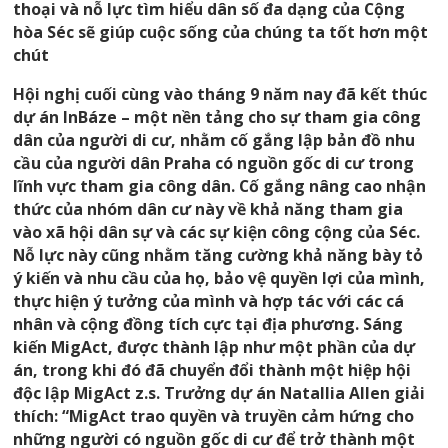
thoại và nỗ lực tìm hiểu dân số đa dạng của Cộng
hòa Séc sẽ giúp cuộc sống của chúng ta tốt hơn một
chút
Hội nghị cuối cùng vào tháng 9 năm nay đã kết thúc
dự án InBáze – một nền tảng cho sự tham gia công
dân của người di cư, nhằm cố gắng lập bản đồ nhu
cầu của người dân Praha có nguồn gốc di cư trong
lĩnh vực tham gia công dân. Cố gắng nâng cao nhận
thức của nhóm dân cư này về khả năng tham gia
vào xã hội dân sự và các sự kiện công cộng của Séc.
Nỗ lực này cũng nhằm tăng cường khả năng bày tỏ
ý kiến ​​và nhu cầu của họ, bảo vệ quyền lợi của mình,
thực hiện ý tưởng của mình và hợp tác với các cá
nhân và cộng đồng tích cực tại địa phương. Sáng
kiến ​​MigAct, được thành lập như một phần của dự
án, trong khi đó đã chuyển đổi thành một hiệp hội
độc lập MigAct z.s. Trưởng dự án Natallia Allen giải
thích: “MigAct trao quyền và truyền cảm hứng cho
những người có nguồn gốc di cư để trở thành một