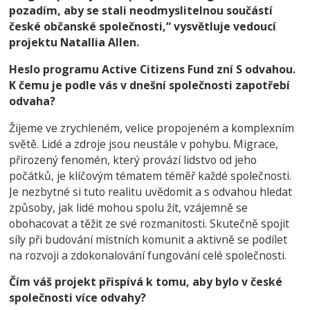
pozadím, aby se stali neodmyslitelnou součástí
české občanské společnosti,“ vysvětluje vedoucí
projektu Natallia Allen.
Heslo programu Active Citizens Fund zní S odvahou.
K čemu je podle vás v dnešní společnosti zapotřebí
odvaha?
Žijeme ve zrychleném, velice propojeném a komplexním
světě. Lidé a zdroje jsou neustále v pohybu. Migrace,
přirozený fenomén, který provází lidstvo od jeho
počátků, je klíčovým tématem téměř každé společnosti.
Je nezbytné si tuto realitu uvědomit a s odvahou hledat
způsoby, jak lidé mohou spolu žít, vzájemně se
obohacovat a těžit ze své rozmanitosti. Skutečně spojit
síly při budování místních komunit a aktivně se podílet
na rozvoji a zdokonalování fungování celé společnosti.
Čím váš projekt přispívá k tomu, aby bylo v české
společnosti více odvahy?