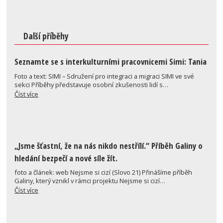
Další příběhy
Seznamte se s interkulturními pracovnicemi Simi: Tania
Foto a text: SIMI – Sdružení pro integraci a migraci SIMI ve své
sekci Příběhy představuje osobní zkušenosti lidí s…
Číst více
„Jsme šťastní, že na nás nikdo nestřílí.“ Příběh Galiny o
hledání bezpečí a nové síle žít.
foto a článek: web Nejsme si cizí (Slovo 21) Přinášíme příběh
Galiny, který vznikl v rámci projektu Nejsme si cizí…
Číst více