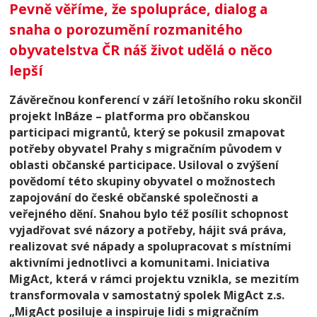
Pevně věříme, že spolupráce, dialog a
snaha o porozumění rozmanitého
obyvatelstva ČR náš život udělá o něco
lepší
Závěrečnou konferencí v září letošního roku skončil
projekt InBáze – platforma pro občanskou
participaci migrantů, který se pokusil zmapovat
potřeby obyvatel Prahy s migračním původem v
oblasti občanské participace. Usiloval o zvýšení
povědomí této skupiny obyvatel o možnostech
zapojování do české občanské společnosti a
veřejného dění. Snahou bylo též posílit schopnost
vyjadřovat své názory a potřeby, hájit svá práva,
realizovat své nápady a spolupracovat s místními
aktivními jednotlivci a komunitami. Iniciativa
MigAct, která v rámci projektu vznikla, se mezitím
transformovala v samostatný spolek MigAct z.s.
„MigAct posiluje a inspiruje lidi s migračním