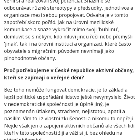
věřili si a realizovali svůj potenciál. Snažíme se
odbourávat různé stereotypy a předsudky, jednotlivce a
organizace mezi sebou propojovat. Odvaha je v tomto
zapotřebí skoro pořád. Jak na úrovni mezilidské
komunikace a snaze vykročit mimo svoji ‘bublinu’,
domluvit se s někým, kdo mluví jinou řečí nebo přemýšlí
‘jinak‘, tak i na úrovni institucí a organizací, které často
obyvatele s migračním původem nevnímají jako
plnohodnotné občany.
Proč potřebujeme v České republice aktivní občany,
kteří se zajímají o veřejné dění?
Bez toho nemůže fungovat demokracie, je to základ a
lepší politické uspořádání lidstvo ještě nevymyslelo. Život
v nedemokratické společnosti je úplně jiný, je
poznamenán útlakem, strachem, nejistotou, apatií a
násilím. Vím to i z vlastní zkušenosti a nikomu to nepřeji.
Nejde však jen o zapojení aktivních občanů ale všech lidí,
kteří v této společnosti žijí a váží si jí, bez ohledu na
státní občanství.