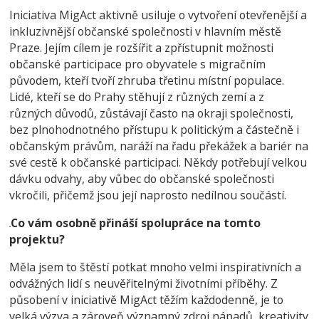
Iniciativa MigAct aktivně usiluje o vytvoření otevřenější a
inkluzivnější občanské společnosti v hlavním městě
Praze. Jejím cílem je rozšířit a zpřístupnit možnosti
občanské participace pro obyvatele s migračním
původem, kteří tvoří zhruba třetinu místní populace.
Lidé, kteří se do Prahy stěhují z různých zemí a z
různých důvodů, zůstávají často na okraji společnosti,
bez plnohodnotného přístupu k politickým a částečně i
občanským právům, naráží na řadu překážek a bariér na
své cestě k občanské participaci. Někdy potřebují velkou
dávku odvahy, aby vůbec do občanské společnosti
vkročili, přičemž jsou její naprosto nedílnou součástí.
Co vám osobně přináší spolupráce na tomto
projektu?
Měla jsem to štěstí potkat mnoho velmi inspirativních a
odvážných lidí s neuvěřitelnými životními příběhy. Z
působení v iniciativě MigAct těžím každodenně, je to
velká výzva a zároveň významný zdroj nápadů, kreativity