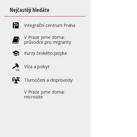
Nejčastěji hledáte
Integrační centrum Praha
V Praze jsme doma:
průvodce pro migranty
Kurzy českého jazyka
Víza a pobyt
Tlumočení a doprovody
V Praze jsme doma:
microsite