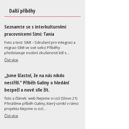
Další příběhy
Seznamte se s interkulturními
pracovnicemi Simi: Tania
Foto a text: SIMI – Sdružení pro integraci a
migraci SIMI ve své sekci Příběhy
představuje osobní zkušenosti lidí s…
Číst více
„Jsme šťastní, že na nás nikdo
nestřílí.“ Příběh Galiny o hledání
bezpečí a nové síle žít.
foto a článek: web Nejsme si cizí (Slovo 21)
Přinášíme příběh Galiny, který vznikl v rámci
projektu Nejsme si cizí…
Číst více