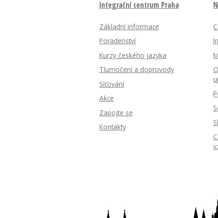
Integrační centrum Praha
N
Základní informace
C
Poradenství
I
Kurzy českého jazyka
M
Tlumočení a doprovody
O
u
Síťování
P
Akce
S
Zapojte se
S
Kontakty
C
v