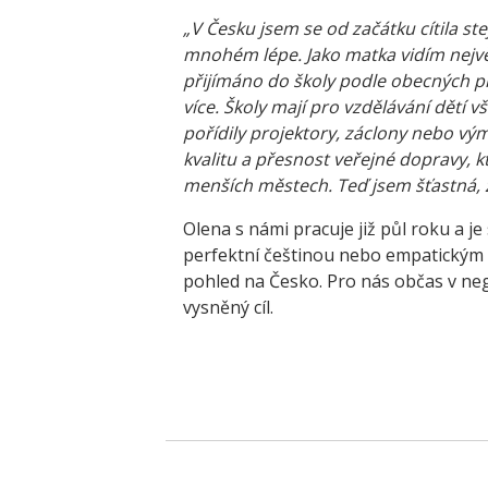
„V Česku jsem se od začátku cítila s
mnohém lépe. Jako matka vidím největ
přijímáno do školy podle obecných prav
více. Školy mají pro vzdělávání dětí 
pořídily projektory, záclony nebo v
kvalitu a přesnost veřejné dopravy, 
menších městech. Teď jsem šťastná, ž
Olena s námi pracuje již půl roku a 
perfektní češtinou nebo empatickým p
pohled na Česko. Pro nás občas v n
vysněný cíl.