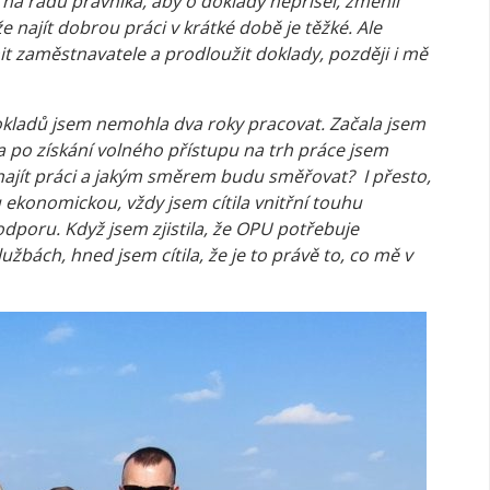
a radu právníka, aby o doklady nepřišel, změnil
e najít dobrou práci v krátké době je těžké. Ale
t zaměstnavatele a prodloužit doklady, později i mě
kladů jsem nemohla dva roky pracovat. Začala jsem
a po získání volného přístupu na trh práce jsem
k najít práci a jakým směrem budu směřovat? I přesto,
konomickou, vždy jsem cítila vnitřní touhu
poru. Když jsem zjistila, že OPU potřebuje
užbách, hned jsem cítila, že je to právě to, co mě v