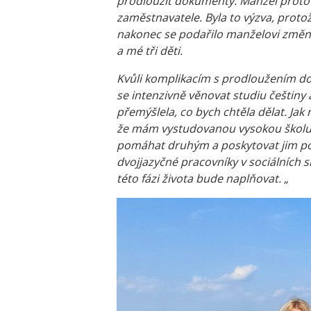
prodloužit dokumenty. Manžel proto n
zaměstnavatele. Byla to výzva, protož
nakonec se podařilo manželovi změni
a mé tři děti.
Kvůli komplikacím s prodloužením do
se intenzivně věnovat studiu češtiny 
přemýšlela, co bych chtěla dělat. Ja
že mám vystudovanou vysokou školu e
pomáhat druhým a poskytovat jim pod
dvojjazyčné pracovníky v sociálních sl
této fázi života bude naplňovat. „