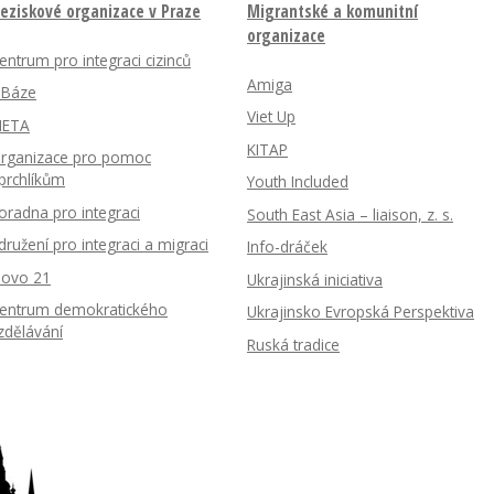
eziskové organizace v Praze
Migrantské a komunitní
organizace
entrum pro integraci cizinců
Amiga
nBáze
Viet Up
ETA
KITAP
rganizace pro pomoc
prchlíkům
Youth Included
oradna pro integraci
South East Asia – liaison, z. s.
družení pro integraci a migraci
Info-dráček
lovo 21
Ukrajinská iniciativa
entrum demokratického
Ukrajinsko Evropská Perspektiva
zdělávání
Ruská tradice