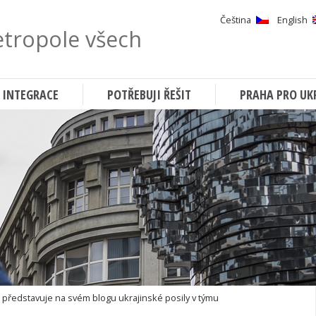
Čeština
English
tropole všech
Hledat
 INTEGRACE
POTŘEBUJI ŘEŠIT
PRAHA PRO UK
představuje na svém blogu ukrajinské posily v týmu