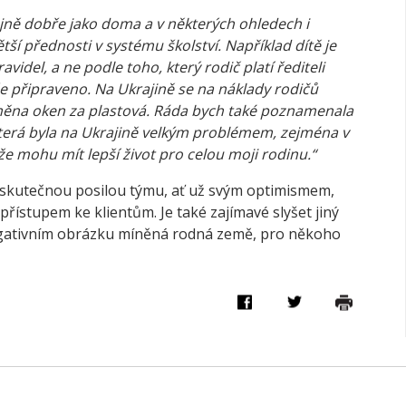
tejně dobře jako doma a v některých ohledech i
ší přednosti v systému školství. Například dítě je
idel, a ne podle toho, který rodič platí řediteli
vše připraveno. Na Ukrajině se na náklady rodičů
ýměna oken za plastová. Ráda bych také poznamenala
která byla na Ukrajině velkým problémem, zejména v
e mohu mít lepší život pro celou moji rodinu.“
je skutečnou posilou týmu, ať už svým optimismem,
řístupem ke klientům. Je také zajímavé slyšet jiný
egativním obrázku míněná rodná země, pro někoho