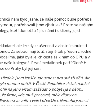
foto:
blog OPU
rchlíků nám bylo jasné, že naše pomoc bude potřeba
ytnout, potřebovali jsme zjistit jak? Proto se náš tým
gy, kteří tlumočí a žijí s námi i s klienty jejich
ladatel, ale leckdy zkušenosti z vlastní minulosti
pomoc. Za sebou mají totiž stejně tak přesun z rodné
podělíme, jaká byla jejich cesta až k nám do OPU a v
e naše kolegyně. První medailonek patří Oleně H.
se do Prahy byl její sen.
Hledala jsem lepší budoucnost pro své tři děti. Ale
ylo mnoho obtíží. V České Republice získal manžel
hli na jeho vízum zažádat o pobyt i já s dětmi.
, že firma, kde muž pracoval, měla dluhy na
inisterstvo vnitra velká překážka. Nemohli jsme si