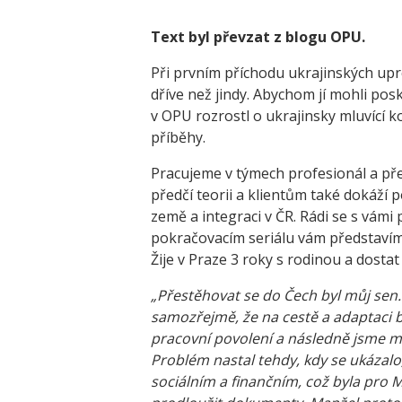
Text byl převzat z blogu OPU.
Při prvním příchodu ukrajinských up
dříve než jindy. Abychom jí mohli posk
v OPU rozrostl o ukrajinsky mluvící kole
příběhy.
Pracujeme v týmech profesionál a přek
předčí teorii a klientům také dokáží 
země a integraci v ČR. Rádi se s vámi 
pokračovacím seriálu vám představím
Žije v Praze 3 roky s rodinou a dostat 
„Přestěhovat se do Čech byl můj sen. 
samozřejmě, že na cestě a adaptaci b
pracovní povolení a následně jsme mo
Problém nastal tehdy, kdy se ukázalo
sociálním a finančním, což byla pro M