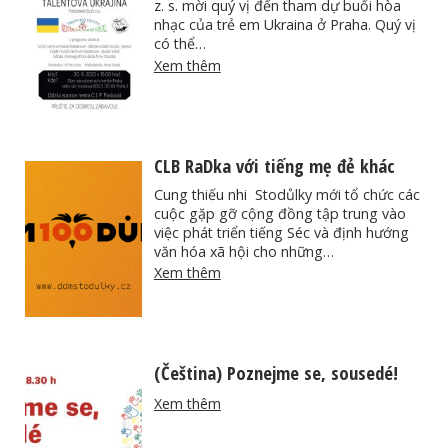
z. s. mời quý vị đến tham dự buổi hòa
nhạc của trẻ em Ukraina ở Praha. Quý vị
có thể…
Xem thêm
CLB RaDka với tiếng mẹ đẻ khác
Cung thiếu nhi Stodůlky mới tổ chức các
cuộc gặp gỡ cộng đồng tập trung vào
việc phát triển tiếng Séc và định hướng
văn hóa xã hội cho những…
Xem thêm
(Čeština) Poznejme se, sousedé!
Xem thêm