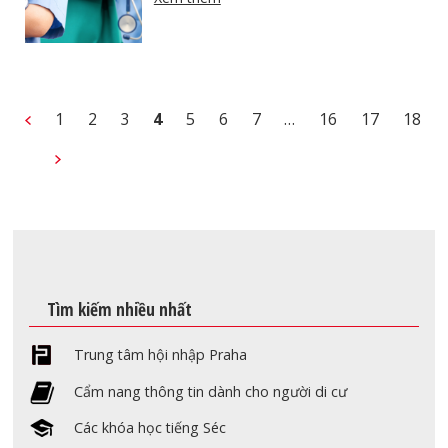
1
2
3
4
5
6
7
…
16
17
18
Tìm kiếm nhiều nhất
Trung tâm hội nhập Praha
Cẩm nang thông tin dành cho người di cư
Các khóa học tiếng Séc