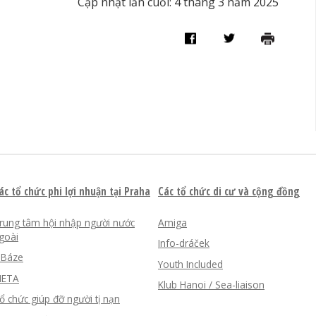
Cập nhật lần cuối: 4 tháng 3 năm 2025
ác tổ chức phi lợi nhuận tại Praha
Các tổ chức di cư và cộng đồng
rung tâm hội nhập người nước
Amiga
goài
Info-dráček
nBáze
Youth Included
ETA
Klub Hanoi / Sea-liaison
ổ chức giúp đỡ người tị nạn