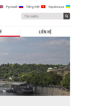
Русский
Tiếng Việt
Українська
Search
for:
Ý
LIÊN HỆ