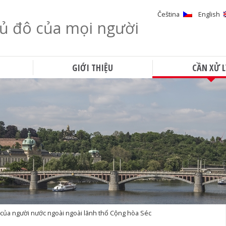
Čeština
English
ủ đô của mọi người
Tìm kiếm
GIỚI THIỆU
CẦN XỬ L
i của người nước ngoài ngoài lãnh thổ Cộng hòa Séc