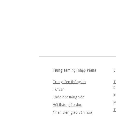
Trung tâm hội nhập Praha
C
Trung tâm thông tin
T
n
Tư vấn
I
Khóa học tiếng Séc
M
Hội thảo giáo dục
T
Nhân viên giao văn hóa