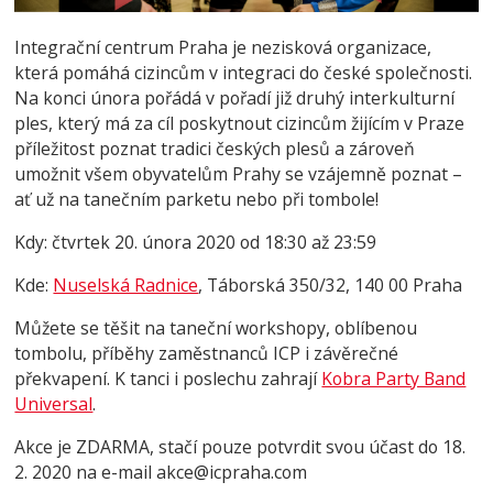
Integrační centrum Praha je nezisková organizace,
která pomáhá cizincům v integraci do české společnosti.
Na konci února pořádá v pořadí již druhý interkulturní
ples, který má za cíl poskytnout cizincům žijícím v Praze
příležitost poznat tradici českých plesů a zároveň
umožnit všem obyvatelům Prahy se vzájemně poznat –
ať už na tanečním parketu nebo při tombole!
Kdy: čtvrtek 20. února 2020 od 18:30 až 23:59
Kde:
Nuselská Radnice
, Táborská 350/32, 140 00 Praha
Můžete se těšit na taneční workshopy, oblíbenou
tombolu, příběhy zaměstnanců ICP i závěrečné
překvapení. K tanci i poslechu zahrají
Kobra Party Band
Universal
.
Akce je ZDARMA, stačí pouze potvrdit svou účast do 18.
2. 2020 na e-mail akce@icpraha.com