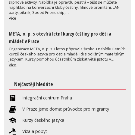
srpnové aktivity. Nabídka je opravdu pestrá – těšit se můžete
například na konverzační kluby češtiny, filmové promítání, LAN
party, piknik, Speed Friendship,…
Více
META, o. p. s otevírá letní kurzy češtiny pro děti a
mládež v Praze
Organizace META, o. p. s. i letos připravila širokou nabídku letních
kurzů českého jazyka pro děti a mladé lidi s odlišným mateřským
jazykem. Kurzy pomohou účastníkům získat větší jistotu v…
Více
Nejčastěji hledáte
Integrační centrum Praha
V Praze jsme doma: průvodce pro migranty
Kurzy českého jazyka
Víza a pobyt