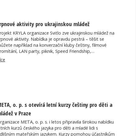
rpnové aktivity pro ukrajinskou mládež
rojekt KRYLA organizace Svitlo zve ukrajinskou mládež na
rpnové aktivity. Nabídka je opravdu pestrá – těšit se
ůžete například na konverzační kluby češtiny, filmové
romítání, LAN party, piknik, Speed Friendship,…
íce
ETA, o. p. s otevírá letní kurzy češtiny pro děti a
ládež v Praze
rganizace META, o. p. s. i letos připravila širokou nabídku
etních kurzů českého jazyka pro děti a mladé lidi s
dlišným mateřským jazykem. Kurzy pomohou účastníkům