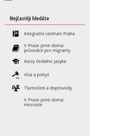
Nejčastěji hledáte
Integrační centrum Praha
V Praze jsme doma:
průvodce pro migranty
Kurzy českého jazyka
Víza a pobyt
Tlumočení a doprovody
V Praze jsme doma:
microsite