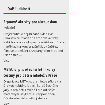
Další události
Srpnové aktivity pro ukrajinskou
mládež
Projekt KRYLA organizace Svitlo zve
ukrajinskou mládež na srpnové aktivity.
Nabídka je opravdu pestrá – těšit se můžete
například na konverzační kluby češtiny,
filmové promítání, LAN party, piknik, Speed
Friendship,…
Více
META, o. p. s otevírá letní kurzy
češtiny pro děti a mládež v Praze
Organizace META, o. p. s. i letos připravila
širokou nabídku letních kurzů českého
jazyka pro děti a mladé lidi s odlišným
mateřským jazykem. Kurzy pomohou
účastníkům získat větší jistotu v…
Více