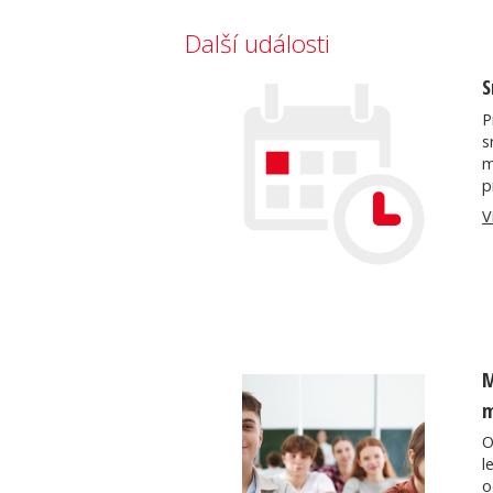
Další události
S
P
s
m
p
V
M
m
O
l
o