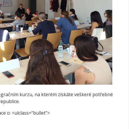
egračním kurzu, na kterém získáte veškeré potřebné
epublice.
ce o:
<ulclass=“bullet“>