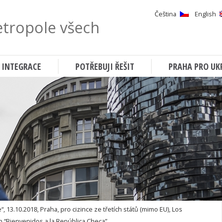
Čeština
English
tropole všech
Hledat
 INTEGRACE
POTŘEBUJI ŘEŠIT
PRAHA PRO UK
“, 13.10.2018, Praha, pro cizince ze třetích států (mimo EU), Los
ón “Bienvenidos a la República Checa”