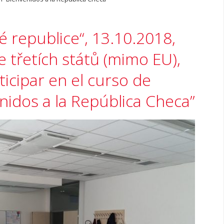
ké republice“, 13.10.2018,
e třetích států (mimo EU),
ticipar en el curso de
nidos a la República Checa”