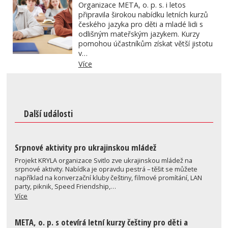
Organizace META, o. p. s. i letos
připravila širokou nabídku letních kurzů
českého jazyka pro děti a mladé lidi s
odlišným mateřským jazykem. Kurzy
pomohou účastníkům získat větší jistotu
v…
Více
Další události
Srpnové aktivity pro ukrajinskou mládež
Projekt KRYLA organizace Svitlo zve ukrajinskou mládež na
srpnové aktivity. Nabídka je opravdu pestrá – těšit se můžete
například na konverzační kluby češtiny, filmové promítání, LAN
party, piknik, Speed Friendship,…
Více
META, o. p. s otevírá letní kurzy češtiny pro děti a