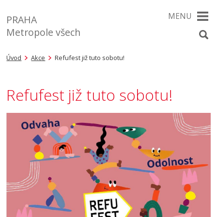
MENU
PRAHA
Metropole všech
Úvod
Akce
Refufest již tuto sobotu!
Refufest již tuto sobotu!