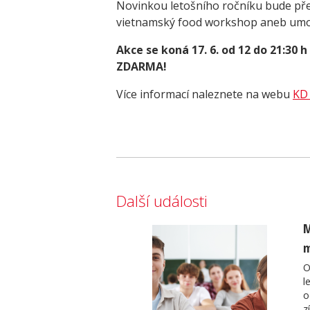
Novinkou letošního ročníku bude pře
vietnamský food workshop aneb umotej
Akce se koná 17. 6. od 12 do 21:30 
ZDARMA!
Více informací naleznete na webu
KD 
Další události
M
m
O
l
o
z