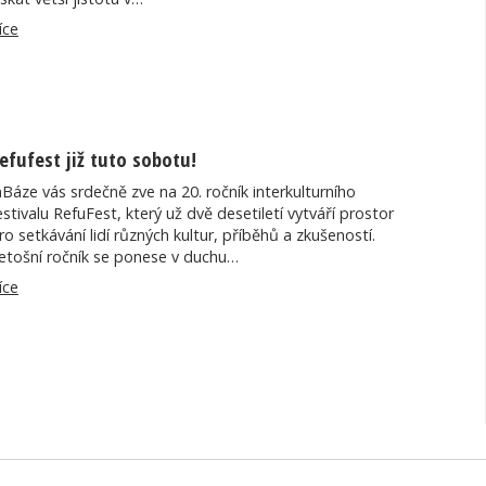
íce
efufest již tuto sobotu!
nBáze vás srdečně zve na 20. ročník interkulturního
estivalu RefuFest, který už dvě desetiletí vytváří prostor
ro setkávání lidí různých kultur, příběhů a zkušeností.
etošní ročník se ponese v duchu…
íce