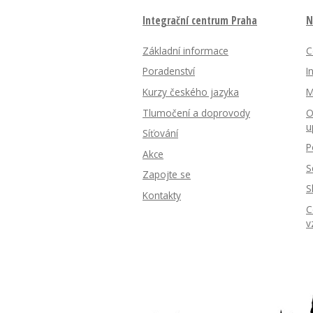
Integrační centrum Praha
N
Základní informace
C
Poradenství
I
Kurzy českého jazyka
M
Tlumočení a doprovody
O
u
Síťování
P
Akce
S
Zapojte se
S
Kontakty
C
v