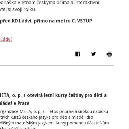
dnáška Vietnam českýma očima a interaktivní
 si svoji rolku.
h před KD Ládví, přímo na metru C.
VSTUP
Ládví.
ETA, o. p. s otevírá letní kurzy češtiny pro děti a
ládež v Praze
rganizace META, o. p. s. i letos připravila širokou nabídku
etních kurzů českého jazyka pro děti a mladé lidi s
dlišným mateřským jazykem. Kurzy pomohou účastníkům
ískat větší jistotu v…