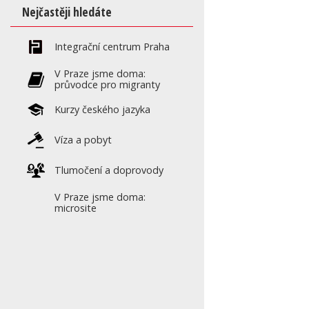
Nejčastěji hledáte
Integrační centrum Praha
V Praze jsme doma:
průvodce pro migranty
Kurzy českého jazyka
Víza a pobyt
Tlumočení a doprovody
V Praze jsme doma:
microsite