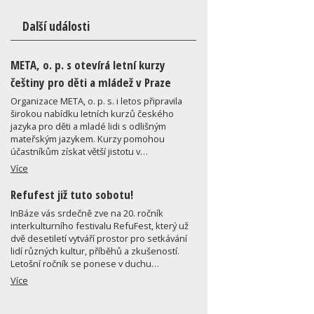
Další události
META, o. p. s otevírá letní kurzy
češtiny pro děti a mládež v Praze
Organizace META, o. p. s. i letos připravila
širokou nabídku letních kurzů českého
jazyka pro děti a mladé lidi s odlišným
mateřským jazykem. Kurzy pomohou
účastníkům získat větší jistotu v…
Více
Refufest již tuto sobotu!
InBáze vás srdečně zve na 20. ročník
interkulturního festivalu RefuFest, který už
dvě desetiletí vytváří prostor pro setkávání
lidí různých kultur, příběhů a zkušeností.
Letošní ročník se ponese v duchu…
Více