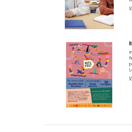
V
R
I
f
p
L
V