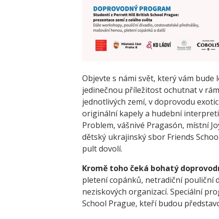
Objevte s námi svět, který vám bude 
jedinečnou příležitost ochutnat v rámc
jednotlivých zemí, v doprovodu exoti
originální kapely a hudební interpreti
Problem, vášnivé Pragasón, místní Joy
dětský ukrajinský sbor Friends School
pult dovolí.
Kromě toho čeká bohatý doprovodn
pletení copánků, netradiční pouliční d
neziskových organizací. Speciální pro
School Prague, kteří budou představo