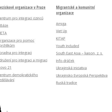
eziskové organizace v Praze
Migrantské a komunitní
organizace
entrum pro integraci cizinců
Amiga
nBáze
Viet Up
ETA
KITAP
rganizace pro pomoc
prchlíkům
Youth Included
oradna pro integraci
South East Asia – liaison, z. s.
družení pro integraci a migraci
Info-dráček
lovo 21
Ukrajinská iniciativa
entrum demokratického
Ukrajinsko Evropská Perspektiva
zdělávání
Ruská tradice