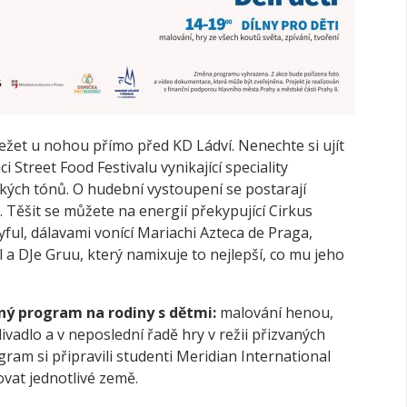
ležet u nohou přímo před KD Ládví. Nenechte si ujít
i Street Food Festivalu vynikající speciality
ckých tónů. O hudební vystoupení se postarají
. Těšit se můžete na energií překypující Cirkus
ful, dálavami vonící Mariachi Azteca de Praga,
 a DJe Gruu, který namixuje to nejlepší, co mu jeho
ý program na rodiny s dětmi:
malování henou,
ivadlo a v neposlední řadě hry v režii přizvaných
gram si připravili studenti Meridian International
vat jednotlivé země.