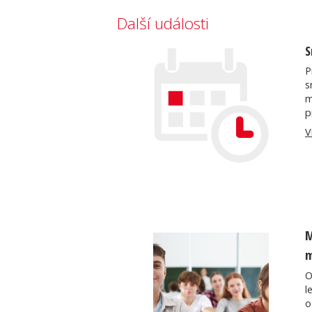
Další události
S
P
s
m
p
V
M
m
O
l
o