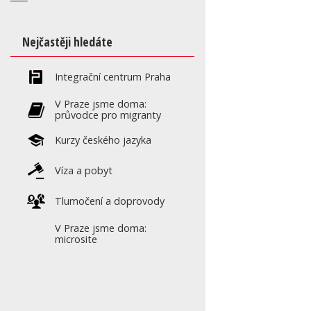
Nejčastěji hledáte
Integrační centrum Praha
V Praze jsme doma:
průvodce pro migranty
Kurzy českého jazyka
Víza a pobyt
Tlumočení a doprovody
V Praze jsme doma:
microsite