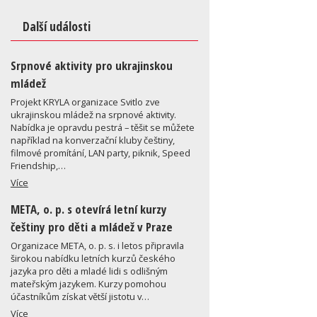
Další události
Srpnové aktivity pro ukrajinskou
mládež
Projekt KRYLA organizace Svitlo zve
ukrajinskou mládež na srpnové aktivity.
Nabídka je opravdu pestrá – těšit se můžete
například na konverzační kluby češtiny,
filmové promítání, LAN party, piknik, Speed
Friendship,…
Více
META, o. p. s otevírá letní kurzy
češtiny pro děti a mládež v Praze
Organizace META, o. p. s. i letos připravila
širokou nabídku letních kurzů českého
jazyka pro děti a mladé lidi s odlišným
mateřským jazykem. Kurzy pomohou
účastníkům získat větší jistotu v…
Více