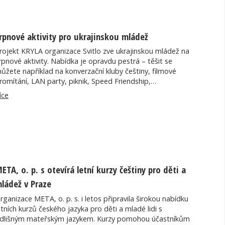
rpnové aktivity pro ukrajinskou mládež
rojekt KRYLA organizace Svitlo zve ukrajinskou mládež na
rpnové aktivity. Nabídka je opravdu pestrá – těšit se
ůžete například na konverzační kluby češtiny, filmové
romítání, LAN party, piknik, Speed Friendship,…
íce
ETA, o. p. s otevírá letní kurzy češtiny pro děti a
ládež v Praze
rganizace META, o. p. s. i letos připravila širokou nabídku
etních kurzů českého jazyka pro děti a mladé lidi s
dlišným mateřským jazykem. Kurzy pomohou účastníkům