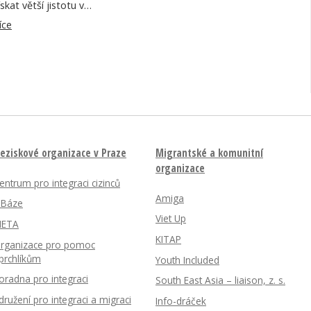
ískat větší jistotu v…
íce
eziskové organizace v Praze
Migrantské a komunitní
organizace
entrum pro integraci cizinců
Amiga
nBáze
Viet Up
ETA
KITAP
rganizace pro pomoc
prchlíkům
Youth Included
oradna pro integraci
South East Asia – liaison, z. s.
družení pro integraci a migraci
Info-dráček