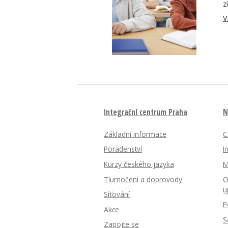
z
V
Integrační centrum Praha
N
Základní informace
C
Poradenství
I
Kurzy českého jazyka
M
Tlumočení a doprovody
O
u
Síťování
P
Akce
S
Zapojte se