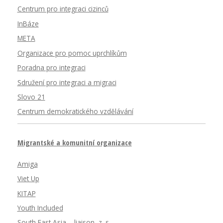
Centrum pro integraci cizinců
InBáze
META
Organizace pro pomoc uprchlíkům
Poradna pro integraci
Sdružení pro integraci a migraci
Slovo 21
Centrum demokratického vzdělávání
Migrantské a komunitní organizace
Amiga
Viet Up
KITAP
Youth Included
South East Asia – liaison, z. s.