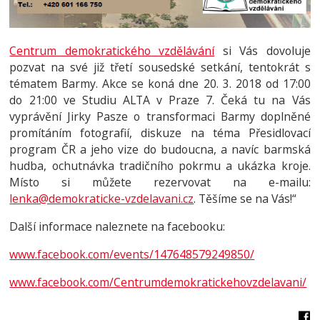
Centrum demokratického vzdělávání
si Vás dovoluje
pozvat na své již třetí sousedské setkání, tentokrát s
tématem Barmy. Akce se koná dne 20. 3. 2018 od 17:00
do 21:00 ve Studiu ALTA v Praze 7. Čeká tu na Vás
vyprávění Jirky Pasze o transformaci Barmy doplněné
promítáním fotografií, diskuze na téma Přesidlovací
program ČR a jeho vize do budoucna, a navíc barmská
hudba, ochutnávka tradičního pokrmu a ukázka kroje.
Místo si můžete rezervovat na e-mailu:
lenka@demokraticke-vzdelavani.cz
. Těšíme se na Vás!“
Další informace naleznete na facebooku:
www.facebook.com/events/147648579249850/
www.facebook.com/Centrumdemokratickehovzdelavani/