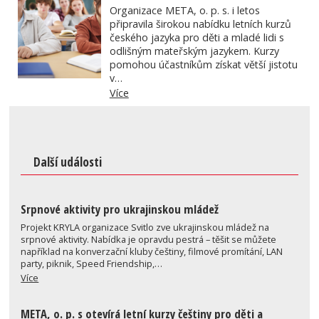
Organizace META, o. p. s. i letos
připravila širokou nabídku letních kurzů
českého jazyka pro děti a mladé lidi s
odlišným mateřským jazykem. Kurzy
pomohou účastníkům získat větší jistotu
v…
Více
Další události
Srpnové aktivity pro ukrajinskou mládež
Projekt KRYLA organizace Svitlo zve ukrajinskou mládež na
srpnové aktivity. Nabídka je opravdu pestrá – těšit se můžete
například na konverzační kluby češtiny, filmové promítání, LAN
party, piknik, Speed Friendship,…
Více
META, o. p. s otevírá letní kurzy češtiny pro děti a