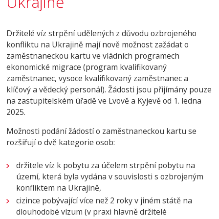
Ukrajině
Držitelé víz strpění udělených z důvodu ozbrojeného
konfliktu na Ukrajině mají nově možnost zažádat o
zaměstnaneckou kartu ve vládních programech
ekonomické migrace (program kvalifikovaný
zaměstnanec, vysoce kvalifikovaný zaměstnanec a
klíčový a vědecký personál). Žádosti jsou přijímány pouze
na zastupitelském úřadě ve Lvově a Kyjevě od 1. ledna
2025.
Možnosti podání žádostí o zaměstnaneckou kartu se
rozšiřují o dvě kategorie osob:
držitele víz k pobytu za účelem strpění pobytu na
území, která byla vydána v souvislosti s ozbrojeným
konfliktem na Ukrajině,
cizince pobývající více než 2 roky v jiném státě na
dlouhodobé vízum (v praxi hlavně držitelé