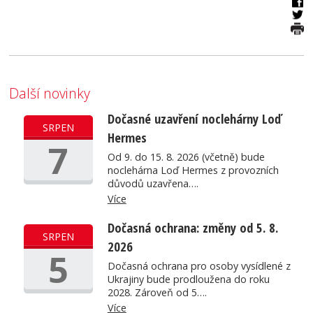
Další novinky
Dočasné uzavření noclehárny Loď
SRPEN
Hermes
7
Od 9. do 15. 8. 2026 (včetně) bude
noclehárna Loď Hermes z provozních
důvodů uzavřena….
Více
Dočasná ochrana: změny od 5. 8.
SRPEN
2026
5
Dočasná ochrana pro osoby vysídlené z
Ukrajiny bude prodloužena do roku
2028. Zároveň od 5….
Více