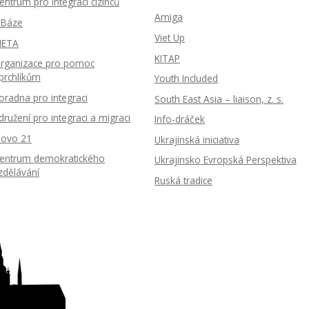
entrum pro integraci cizinců
Amiga
nBáze
Viet Up
ETA
KITAP
rganizace pro pomoc
prchlíkům
Youth Included
oradna pro integraci
South East Asia – liaison, z. s.
družení pro integraci a migraci
Info-dráček
lovo 21
Ukrajinská iniciativa
entrum demokratického
Ukrajinsko Evropská Perspektiva
zdělávání
Ruská tradice