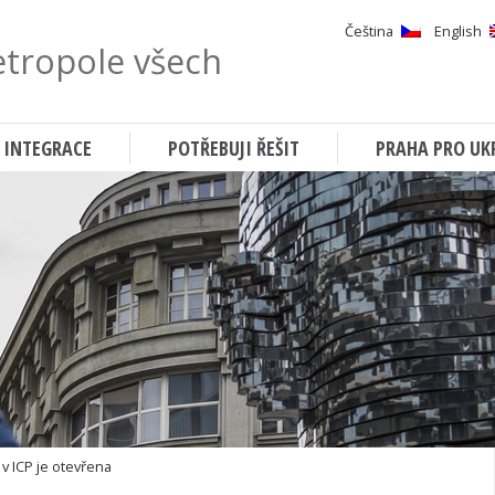
Čeština
English
tropole všech
Hledat
 INTEGRACE
POTŘEBUJI ŘEŠIT
PRAHA PRO UK
 v ICP je otevřena