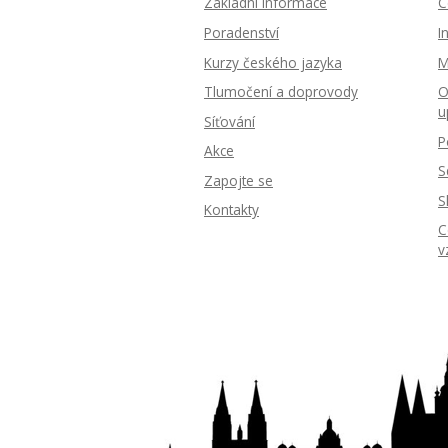
Základní informace
C
Poradenství
I
Kurzy českého jazyka
M
Tlumočení a doprovody
O
u
Síťování
P
Akce
S
Zapojte se
S
Kontakty
C
v