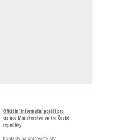
Oficiální informační portál pro
cizince Ministerstva vnitra České
republiky
Kontakty na pracoviště MV