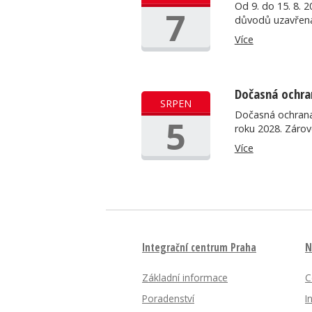
Od 9. do 15. 8. 
7
důvodů uzavřen
Více
Dočasná ochra
SRPEN
Dočasná ochrana
5
roku 2028. Záro
Více
Integrační centrum Praha
N
Základní informace
C
Poradenství
I