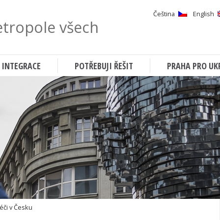
Čeština
English
tropole všech
Hledat
 INTEGRACE
POTŘEBUJI ŘEŠIT
PRAHA PRO UK
éči v Česku