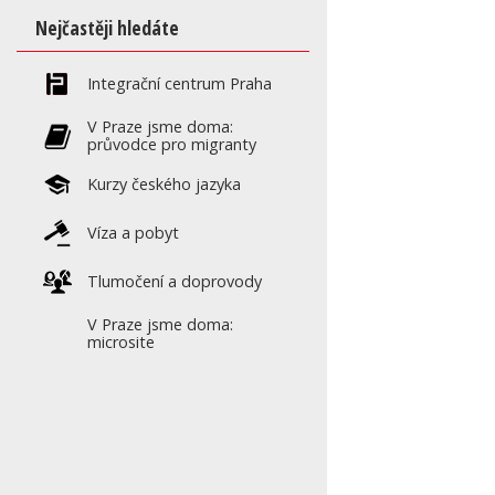
Nejčastěji hledáte
Integrační centrum Praha
V Praze jsme doma:
průvodce pro migranty
Kurzy českého jazyka
Víza a pobyt
Tlumočení a doprovody
V Praze jsme doma:
microsite