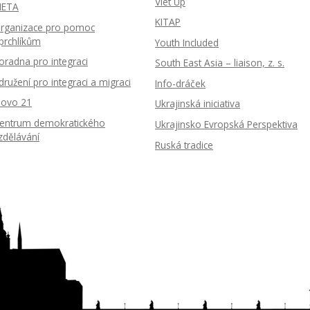
Viet Up
ETA
KITAP
rganizace pro pomoc
prchlíkům
Youth Included
oradna pro integraci
South East Asia – liaison, z. s.
družení pro integraci a migraci
Info-dráček
lovo 21
Ukrajinská iniciativa
entrum demokratického
Ukrajinsko Evropská Perspektiva
zdělávání
Ruská tradice