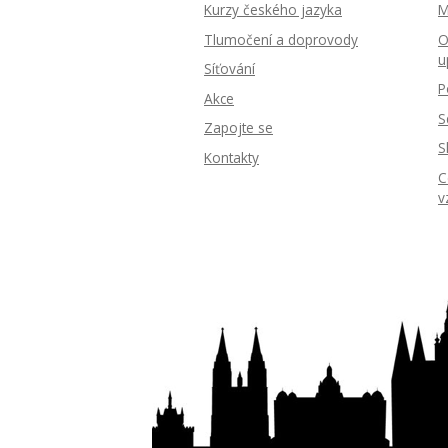
Kurzy českého jazyka
M
Tlumočení a doprovody
O
u
Síťování
P
Akce
S
Zapojte se
S
Kontakty
C
v