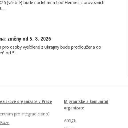
2026 (včetně) bude noclehárna Loď Hermes z provozních
a….
na: změny od 5. 8. 2026
 pro osoby vysídlené z Ukrajiny bude prodloužena do
veň od 5….
eziskové organizace v Praze
Migrantské a komunitní
organizace
entrum pro integraci cizinců
Amiga
nBáze