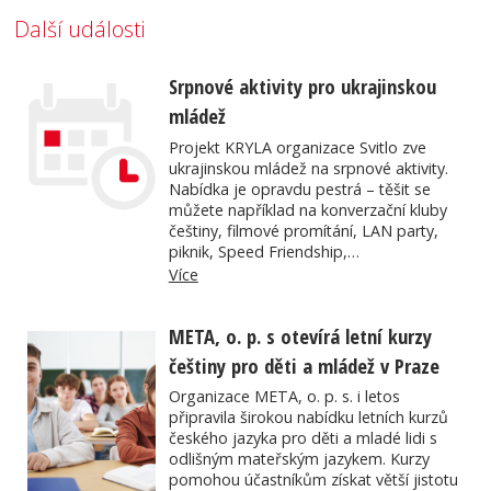
Další události
Srpnové aktivity pro ukrajinskou
mládež
Projekt KRYLA organizace Svitlo zve
ukrajinskou mládež na srpnové aktivity.
Nabídka je opravdu pestrá – těšit se
můžete například na konverzační kluby
češtiny, filmové promítání, LAN party,
piknik, Speed Friendship,…
Více
META, o. p. s otevírá letní kurzy
češtiny pro děti a mládež v Praze
Organizace META, o. p. s. i letos
připravila širokou nabídku letních kurzů
českého jazyka pro děti a mladé lidi s
odlišným mateřským jazykem. Kurzy
pomohou účastníkům získat větší jistotu