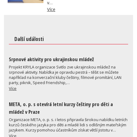
v…
Více
Další události
Srpnové aktivity pro ukrajinskou mládež
Projekt KRYLA organizace Svitlo zve ukrajinskou mládež na
srpnové aktivity. Nabídka je opravdu pestrá – těšit se můžete
například na konverzační kluby češtiny, filmové promítání, LAN
party, piknik, Speed Friendship,…
Více
META, o. p. s otevírá letní kurzy češtiny pro děti a
mládež v Praze
Organizace META, o. p. s. i letos připravila širokou nabídku letních
kurzů českého jazyka pro děti a mladé lidi s odlišným mateřským
jazykem. Kurzy pomohou účastníkům získat větší jistotu v…
Více