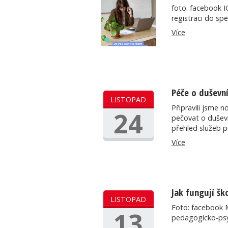
foto: facebook I
registraci do sp
Více
Péče o duševní
LISTOPAD
Připravili jsme 
24
pečovat o duševn
přehled služeb p
Více
Jak fungují šk
LISTOPAD
Foto: facebook 
13
pedagogicko-ps