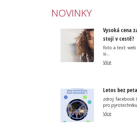
NOVINKY
Vysoká cena za
stojí v cestě?
foto a text: web
si…
Více
Letos bez peta
zdroj: facebook 
pro pyrotechni
Více