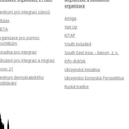
organizace
entrum pro integraci cizinců
Amiga
nBáze
Viet Up
ETA
KITAP
rganizace pro pomoc
prchlíkům
Youth Included
oradna pro integraci
South East Asia – liaison, z. s.
družení pro integraci a migraci
Info-dráček
lovo 21
Ukrajinská iniciativa
entrum demokratického
Ukrajinsko Evropská Perspektiva
zdělávání
Ruská tradice