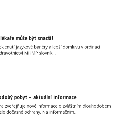
lékaře může být snazší!
klenutí jazykové bariéry a lepší domluvu v ordinaci
zdravotnictví MHMP slovník…
odobý pobyt – aktuální informace
tra zveřejňuje nové informace o zvláštním dlouhodobém
tele dočasné ochrany. Na Informačním…