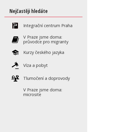
Nejčastěji hledáte
Integrační centrum Praha
V Praze jsme doma:
průvodce pro migranty
Kurzy českého jazyka
Víza a pobyt
Tlumočení a doprovody
V Praze jsme doma:
microsite