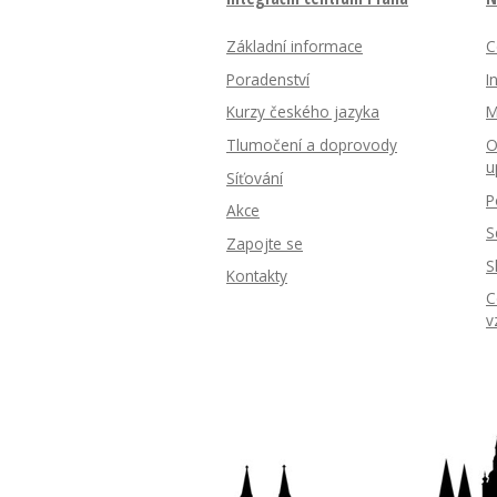
Základní informace
C
Poradenství
I
Kurzy českého jazyka
M
Tlumočení a doprovody
O
u
Síťování
P
Akce
S
Zapojte se
S
Kontakty
C
v