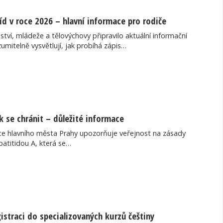
říd v roce 2026 – hlavní informace pro rodiče
ství, mládeže a tělovýchovy připravilo aktuální informační
zumitelně vysvětlují, jak probíhá zápis…
ak se chránit – důležité informace
ce hlavního města Prahy upozorňuje veřejnost na zásady
atitidou A, která se…
gistraci do specializovaných kurzů češtiny