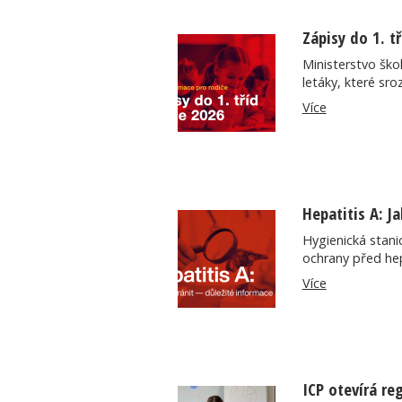
Zápisy do 1. t
Ministerstvo škol
letáky, které sro
Více
Hepatitis A: J
Hygienická stani
ochrany před hep
Více
ICP otevírá re