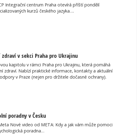
CP Integrační centrum Praha otevírá příští pondělí
ecializovaných kurzů českého jazyka….
 zdraví v sekci Praha pro Ukrajinu
novou kapitolu v rámci Praha pro Ukrajinu, která pomáhá
í zdraví. Nabízí praktické informace, kontakty a aktuální
odpory v Praze (nejen pro držitele dočasné ochrany).
olní poradny v Česku
Meta Nové video od META: Kdy a jak vám může pomoci
ychologická poradna…