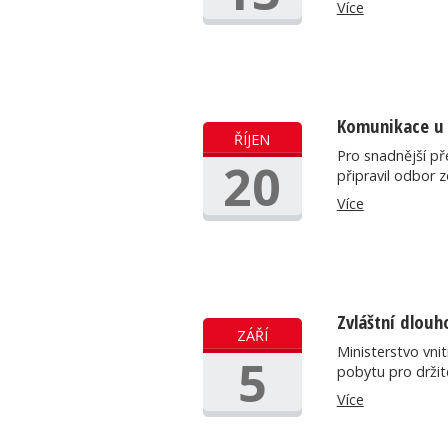
Více
Komunikace u 
ŘÍJEN
Pro snadnější pře
20
připravil odbor 
Více
Zvláštní dlouh
ZÁŘÍ
Ministerstvo vni
5
pobytu pro drži
Více