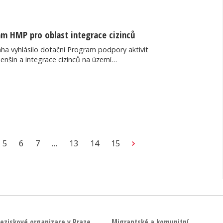
am HMP pro oblast integrace cizinců
ha vyhlásilo dotační Program podpory aktivit
nšin a integrace cizinců na území…
5
6
7
…
13
14
15
eziskové organizace v Praze
Migrantské a komunitní