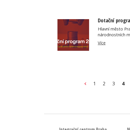
Dotační progr
Hlavní město Pra
národnostních me
Více
Další
1
2
3
4
Integrační centrum Praha
N