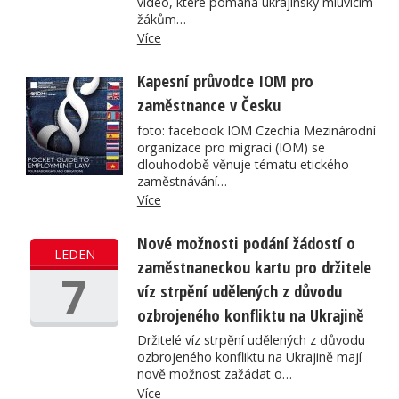
video, které pomáhá ukrajinsky mluvícím
žákům…
Více
Kapesní průvodce IOM pro
zaměstnance v Česku
foto: facebook IOM Czechia Mezinárodní
organizace pro migraci (IOM) se
dlouhodobě věnuje tématu etického
zaměstnávání…
Více
Nové možnosti podání žádostí o
LEDEN
zaměstnaneckou kartu pro držitele
7
víz strpění udělených z důvodu
ozbrojeného konfliktu na Ukrajině
Držitelé víz strpění udělených z důvodu
ozbrojeného konfliktu na Ukrajině mají
nově možnost zažádat o…
Více