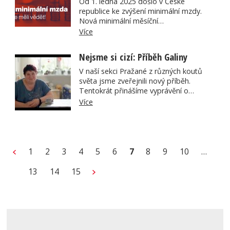
Od 1. ledna 2025 došlo v České
republice ke zvýšení minimální mzdy.
Nová minimální měsíční…
Více
Nejsme si cizí: Příběh Galiny
V naší sekci Pražané z různých koutů
světa jsme zveřejnili nový příběh.
Tentokrát přinášíme vyprávění o…
Více
1
2
3
4
5
6
7
8
9
10
…
13
14
15