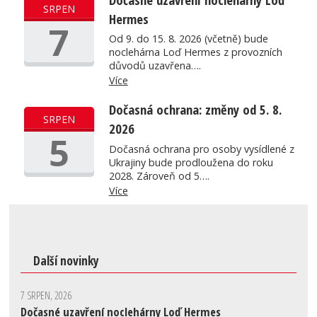
SRPEN
Hermes
7
Od 9. do 15. 8. 2026 (včetně) bude
noclehárna Loď Hermes z provozních
důvodů uzavřena….
Více
Dočasná ochrana: změny od 5. 8.
SRPEN
2026
5
Dočasná ochrana pro osoby vysídlené z
Ukrajiny bude prodloužena do roku
2028. Zároveň od 5….
Více
Další novinky
7 SRPEN, 2026
Dočasné uzavření noclehárny Loď Hermes