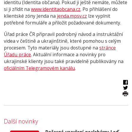
identitu (Identita občana). Pokud ji ještě nemáte, můžete
si ji zřídit na
www.identitaobcana.cz
. Po přihlášení do
klientské zóny Jenda na
jenda.mpsv.cz
lze vyplnit
potřebné formuláře a přiložit požadované dokumenty.
Úřad práce ČR připravil podrobný návod a instruktážní
videa v češtině a ukrajinštině, které pomohou s celým
procesem. Tyto materiály jsou dostupné na
stránce
Úřadu práce
. Aktuální informace a novinky pro
ukrajinské klienty jsou také pravidelně publikovány na
oficiálním Telegramovém kanálu
.
Další novinky
Dočasné uzavření noclehárny Loď