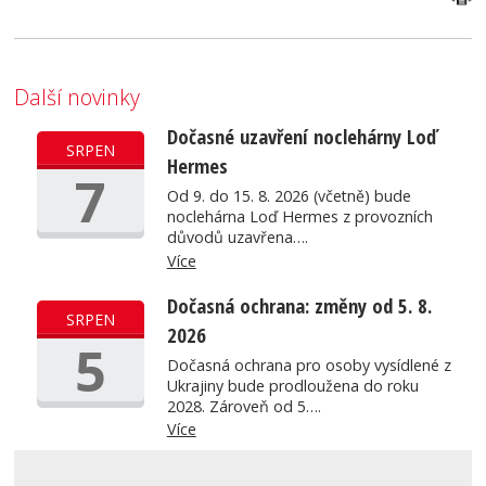
Další novinky
Dočasné uzavření noclehárny Loď
SRPEN
Hermes
7
Od 9. do 15. 8. 2026 (včetně) bude
noclehárna Loď Hermes z provozních
důvodů uzavřena….
Více
Dočasná ochrana: změny od 5. 8.
SRPEN
2026
5
Dočasná ochrana pro osoby vysídlené z
Ukrajiny bude prodloužena do roku
2028. Zároveň od 5….
Více