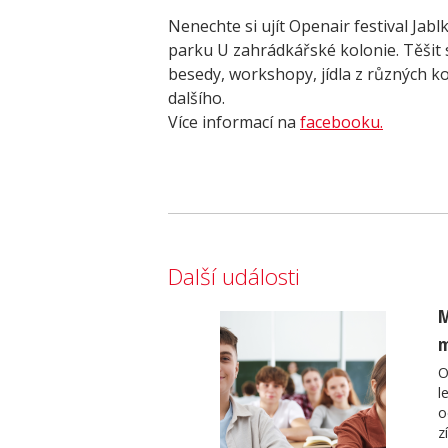
Nenechte si ujít Openair festival Jab
parku U zahrádkářské kolonie. Těšit s
besedy, workshopy, jídla z různých k
dalšího.
Více informací na
facebooku.
Další události
M
m
O
l
o
z