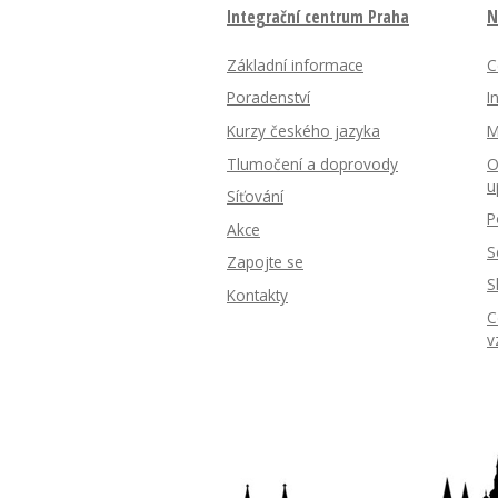
Integrační centrum Praha
N
Základní informace
C
Poradenství
I
Kurzy českého jazyka
M
Tlumočení a doprovody
O
u
Síťování
P
Akce
S
Zapojte se
S
Kontakty
C
v