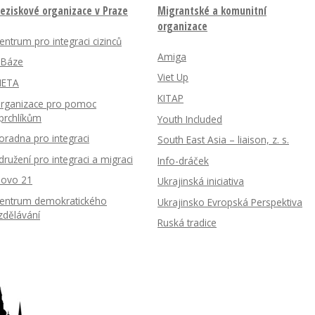
eziskové organizace v Praze
Migrantské a komunitní
organizace
entrum pro integraci cizinců
Amiga
nBáze
Viet Up
ETA
KITAP
rganizace pro pomoc
prchlíkům
Youth Included
oradna pro integraci
South East Asia – liaison, z. s.
družení pro integraci a migraci
Info-dráček
lovo 21
Ukrajinská iniciativa
entrum demokratického
Ukrajinsko Evropská Perspektiva
zdělávání
Ruská tradice