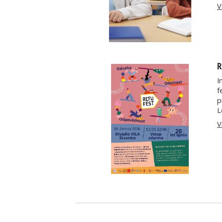
V
R
I
f
p
L
V