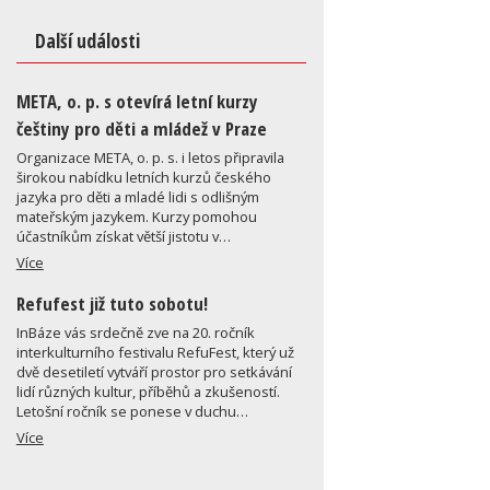
Další události
META, o. p. s otevírá letní kurzy
češtiny pro děti a mládež v Praze
Organizace META, o. p. s. i letos připravila
širokou nabídku letních kurzů českého
jazyka pro děti a mladé lidi s odlišným
mateřským jazykem. Kurzy pomohou
účastníkům získat větší jistotu v…
Více
Refufest již tuto sobotu!
InBáze vás srdečně zve na 20. ročník
interkulturního festivalu RefuFest, který už
dvě desetiletí vytváří prostor pro setkávání
lidí různých kultur, příběhů a zkušeností.
Letošní ročník se ponese v duchu…
Více