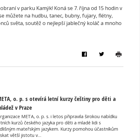
lkobraní v parku Kamýk! Koná se 7. října od 15 hodin v
e můžete na hudbu, tanec, bubny, fujary, flétny,
onců světa, soutěž o nejlepší jablečný koláč a mnoho
ETA, o. p. s otevírá letní kurzy češtiny pro děti a
ládež v Praze
rganizace META, o. p. s. i letos připravila širokou nabídku
etních kurzů českého jazyka pro děti a mladé lidi s
dlišným mateřským jazykem. Kurzy pomohou účastníkům
ískat větší jistotu v…