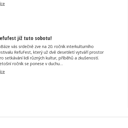
íce
efufest již tuto sobotu!
nBáze vás srdečně zve na 20. ročník interkulturního
estivalu RefuFest, který už dvě desetiletí vytváří prostor
ro setkávání lidí různých kultur, příběhů a zkušeností.
etošní ročník se ponese v duchu…
íce