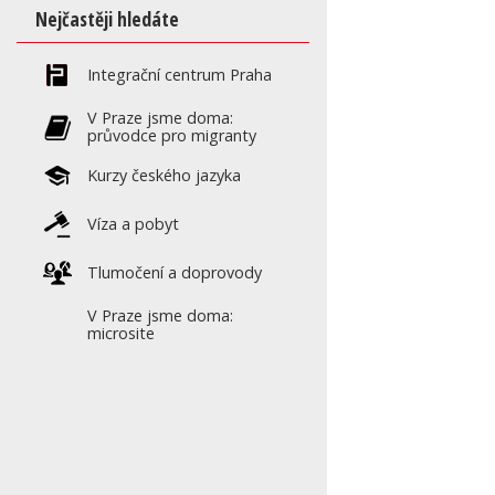
Nejčastěji hledáte
Integrační centrum Praha
V Praze jsme doma:
průvodce pro migranty
Kurzy českého jazyka
Víza a pobyt
Tlumočení a doprovody
V Praze jsme doma:
microsite