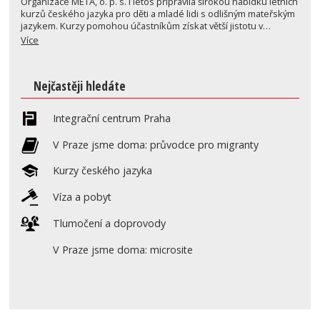
Organizace META, o. p. s. i letos připravila širokou nabídku letních
kurzů českého jazyka pro děti a mladé lidi s odlišným mateřským
jazykem. Kurzy pomohou účastníkům získat větší jistotu v…
Více
Nejčastěji hledáte
Integrační centrum Praha
V Praze jsme doma: průvodce pro migranty
Kurzy českého jazyka
Víza a pobyt
Tlumočení a doprovody
V Praze jsme doma: microsite