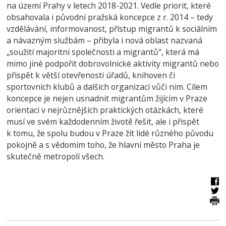
na území Prahy v letech 2018-2021. Vedle priorit, které
obsahovala i původní pražská koncepce z r. 2014 – tedy
vzdělávání, informovanost, přístup migrantů k sociálním
a návazným službám – přibyla i nová oblast nazvaná
„soužití majoritní společnosti a migrantů“, která má
mimo jiné podpořit dobrovolnické aktivity migrantů nebo
přispět k větší otevřenosti úřadů, knihoven či
sportovních klubů a dalších organizací vůči nim. Cílem
koncepce je nejen usnadnit migrantům žijícím v Praze
orientaci v nejrůznějších praktických otázkách, které
musí ve svém každodenním životě řešit, ale i přispět
k tomu, že spolu budou v Praze žít lidé různého původu
pokojně a s vědomím toho, že hlavní město Praha je
skutečně metropolí všech.