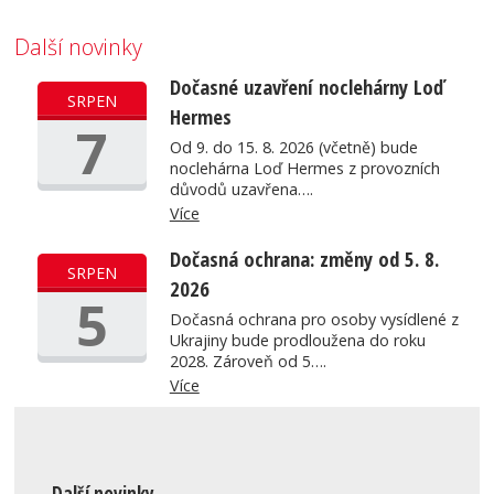
Další novinky
Dočasné uzavření noclehárny Loď
SRPEN
Hermes
7
Od 9. do 15. 8. 2026 (včetně) bude
noclehárna Loď Hermes z provozních
důvodů uzavřena….
Více
Dočasná ochrana: změny od 5. 8.
SRPEN
2026
5
Dočasná ochrana pro osoby vysídlené z
Ukrajiny bude prodloužena do roku
2028. Zároveň od 5….
Více
Další novinky